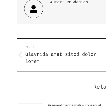
Autor:
RMSdesign
Kommentarnavigatio
ZURÜCK
Glavrida amet sitod dolor
Vorheriger
lorem
Beitrag:
Rel
Praesent magna metus consequat