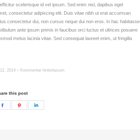
fficitur scelerisque id vel ipsum. Sed enim nisl, dapibus eget
met, consectetur adipiscing elit. Duis vitae nibh ut erat accumsan
lectus consectetur dui, non cursus neque dui non eros. In hac habitasse
tibulum ante ipsum primis in faucibus orci luctus et ultrices posuere
od metus lacinia vitae. Sed consequat laoreet enim, ut fringilla
12, 2014
Kommentar hinterlassen
are this post
e
Share
Share
Share
on
on
on
er
Facebook
Pinterest
LinkedIn