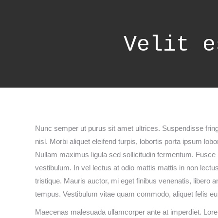
Velit e
Nunc semper ut purus sit amet ultrices. Suspendisse fringi
nisl. Morbi aliquet eleifend turpis, lobortis porta ipsum lobo
Nullam maximus ligula sed sollicitudin fermentum. Fusce i
vestibulum. In vel lectus at odio mattis mattis in non lectu
tristique. Mauris auctor, mi eget finibus venenatis, libero arc
tempus. Vestibulum vitae quam commodo, aliquet felis eu, p
Maecenas malesuada ullamcorper ante at imperdiet. Lorem 