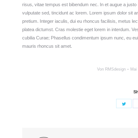
risus, vitae tempus est bibendum nec. In et augue a justo e
vulputate sed, tincidunt ac lorem. Lorem ipsum dolor sit a
pretium. Integer iaculis, dui eu rhoncus facilisis, metus 
platea dictumst. Cras molestie eget lorem in interdum. Ves
cubilia Curae; Phasellus condimentum ipsum nunc, eu euism
mauris rhoncus sit amet.
Von
RMSdesign
Mai 
Sh
Shar
on
Twitt