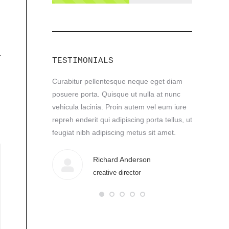
TESTIMONIALS
que eget diam
Curabitur pellentesque neque eget diam
Perspiciati
m dolor ut nulla
posuere porta. Quisque ut nulla at nunc
mattis null
r! Thank you
vehicula lacinia. Proin autem vel eum iure
adipiscing p
repreh enderit qui adipiscing porta tellus, ut
adipiscing 
feugiat nibh adipiscing metus sit amet.
felis fauci
field
Richard Anderson
st
creative director