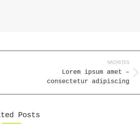
n
NÄCHSTES
Lorem ipsum amet –
Nächster
consectetur adipiscing
Beitrag:
ated Posts