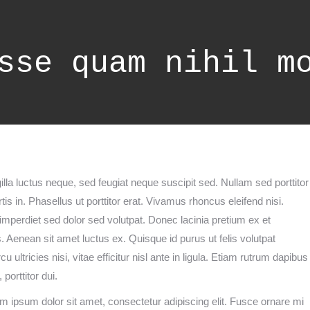
sse quam nihil m
lla luctus neque, sed feugiat neque suscipit sed. Nullam sed porttitor
rtis in. Phasellus ut porttitor erat. Vivamus rhoncus eleifend nisi.
mperdiet sed dolor sed volutpat. Donec lacinia pretium ex et
s. Aenean sit amet luctus ex. Quisque id purus ut felis volutpat
u ultricies nisi, vitae efficitur nisl ante in ligula. Etiam rutrum dapibus
orttitor dui.
ipsum dolor sit amet, consectetur adipiscing elit. Fusce ornare mi