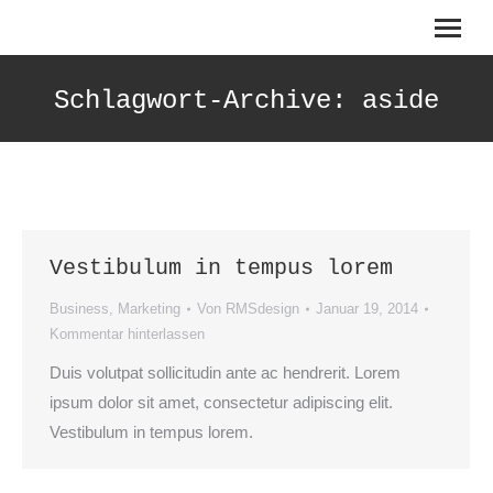
Search:
Schlagwort-Archive:
aside
Vestibulum in tempus lorem
Business
,
Marketing
Von
RMSdesign
Januar 19, 2014
Kommentar hinterlassen
Duis volutpat sollicitudin ante ac hendrerit. Lorem
ipsum dolor sit amet, consectetur adipiscing elit.
Vestibulum in tempus lorem.