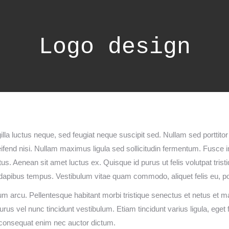
Logo design
la luctus neque, sed feugiat neque suscipit sed. Nullam sed porttitor ni
eleifend nisi. Nullam maximus ligula sed sollicitudin fermentum. Fusce 
ctus. Aenean sit amet luctus ex. Quisque id purus ut felis volutpat trist
trum dapibus tempus. Vestibulum vitae quam commodo, aliquet felis eu, por
endum arcu. Pellentesque habitant morbi tristique senectus et netus 
rus vel nunc tincidunt vestibulum. Etiam tincidunt varius ligula, eget
e consequat enim nec auctor dictum.