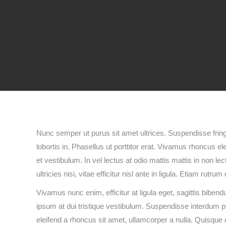
Nunc semper ut purus sit amet ultrices. Suspendisse fringil
lobortis in. Phasellus ut porttitor erat. Vivamus rhoncus 
et vestibulum. In vel lectus at odio mattis mattis in non le
ultricies nisi, vitae efficitur nisl ante in ligula. Etiam ru
Vivamus nunc enim, efficitur at ligula eget, sagittis bib
ipsum at dui tristique vestibulum. Suspendisse interdum pu
eleifend a rhoncus sit amet, ullamcorper a nulla. Quisqu