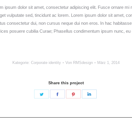
ipsum dolor sit amet, consectetur adipiscing elit. Fusce ornare mi r
eget vulputate sed, tincidunt ac lorem. Lorem ipsum dolor sit amet, co
lectus consectetur dui, non cursus neque dui non eros. In hac habitass
ultrices posuere cubilia Curae; Phasellus condimentum ipsum nunc, eu
Kategorie:
Corporate identity
Von
RMSdesign
März 1, 2014
Share this project
Share
Share
Share
Share
on
on
on
on
Twitter
Facebook
Pinterest
LinkedIn