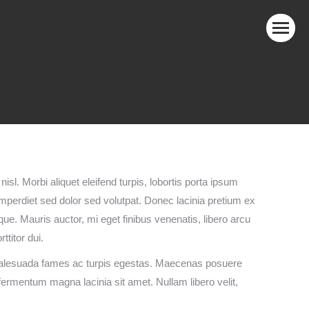
sl. Morbi aliquet eleifend turpis, lobortis porta ipsum
imperdiet sed dolor sed volutpat. Donec lacinia pretium ex
ique. Mauris auctor, mi eget finibus venenatis, libero arcu
ttitor dui.
et malesuada fames ac turpis egestas. Maecenas posuere
 fermentum magna lacinia sit amet. Nullam libero velit,