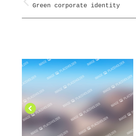
navigation
Green corporate identity
Previous
project: